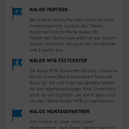
NALOO PARTNER
Bei unseren Naloo Partnern findet ihr eure
Analyse und Statistiken
Ansprechpartner rundum das Thema
Wir nutzen Analysedienste, um das Verhalten
Kinderrad und die Marke Naloo. Mit
unserer Besucher zu verstehen und unsere
fundiertem Fachwissen wählt er aus seinem
Website zu verbessern.
breiten Sortiment mit euch das richtige Rad
und Zubehör aus.
NALOO MTB-TESTCENTER
Die Naloo MTB-Testcenter sind der ultimative
Ort für kleine Bike-Enthusiasten! Teste die
Bikes vor Ort und finde das perfekte Modell
für dein abenteuerlustiges Kind. Unterstützt
wirst du von Experten, um alle Fragen rund
um das Thema Kinder-MTB zu beantworten.
NALOO MONTAGEPARTNER
Hier findest du zwar nicht unser
Bikesortiment, aber dieser Händler kann dir