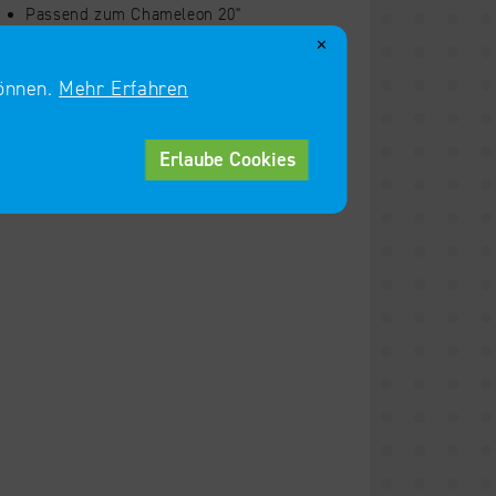
Passend zum Chameleon 20"
✕
UVP € 14.95
können.
Mehr Erfahren
Händler finden
Erlaube Cookies
um das Verhalten unserer Besucher zu
e zu verbessern.